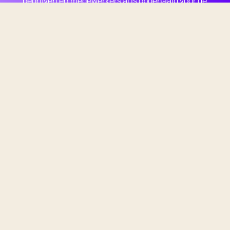
bedrijven en medewerkers al is opgehaald voor de
goede doelen.
€
1.045
Schrijf jouw bedrijf in
Kies jouw goede
doel
Iedere deelnemer bepaalt zelf waar