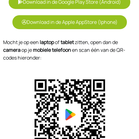
Download in de Google Play Store (Android)
Download in de Apple AppStore (Iphone)
Mocht je op een
laptop
of
tablet
zitten, open dan de
camera
op je
mobiele telefoon
en scan één van de QR-
codes hieronder: