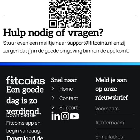
Hulp nodig of vragen?
Stuur even een mailtje naar
support@fitcoins.nl
en zij
zorgen dat jij in de goede omgeving binnen de app komt.
Snel naar
Meld je aan
Home
Een goede
op onze
nieuwsbrief
Contact
dag is zo
Support
verdiend.
Download de
Fitcoins app en
begin vandaag.
Download de