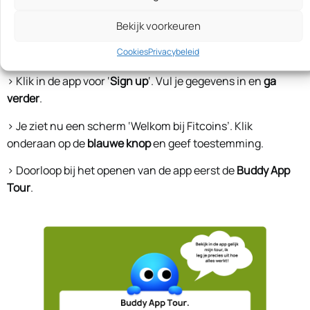
aan
Bekijk voorkeuren
Cookies
Privacybeleid
Volg de stappen hieronder:
> Klik in de app voor ‘
Sign up
‘. Vul je gegevens in en
ga
verder
.
> Je ziet nu een scherm ‘Welkom bij Fitcoins’. Klik
onderaan op de
blauwe knop
en geef toestemming.
> Doorloop bij het openen van de app eerst de
Buddy App
Tour
.